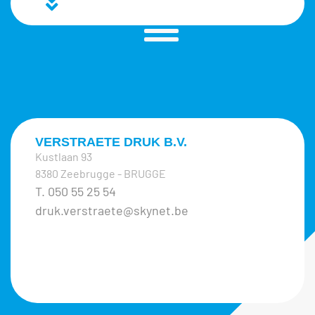
VERSTRAETE DRUK B.V.
Kustlaan 93
8380 Zeebrugge - BRUGGE
T. 050 55 25 54
druk.verstraete@skynet.be