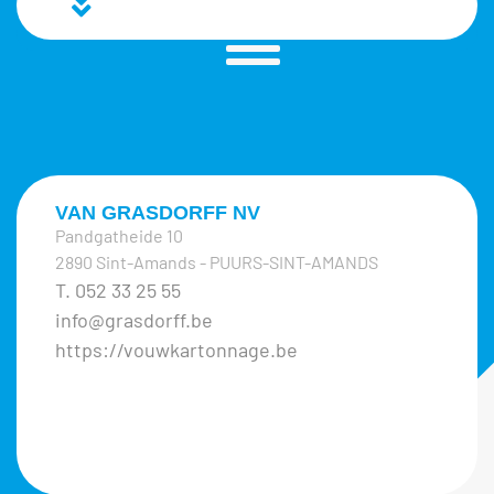
VAN GRASDORFF NV
Pandgatheide 10
2890 Sint-Amands - PUURS-SINT-AMANDS
T. 052 33 25 55
info@grasdorff.be
https://vouwkartonnage.be