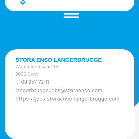
STORA ENSO LANGERBRUGGE
Wondelgemkaai 200
9000 Gent
T. 09 257 72 11
langerbrugge.jobs@storaenso.com
https://jobs.storaenso-langerbrugge.com