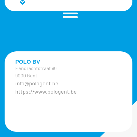
POLO BV
Eendrachtstraat 96
9000 Gent
info@pologent.be
https://www.pologent.be