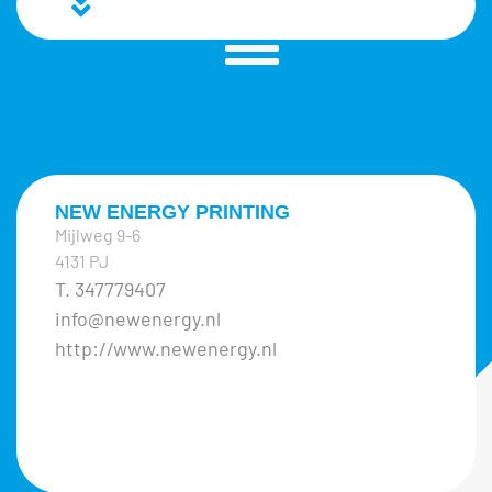
NEW ENERGY PRINTING
Mijlweg 9-6
4131 PJ
T. 347779407
info@newenergy.nl
http://www.newenergy.nl