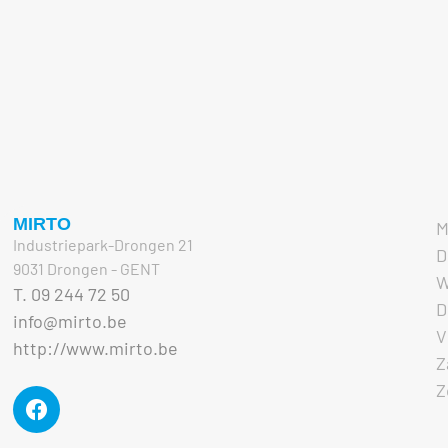
MIRTO
M
Industriepark-Drongen 21
D
9031 Drongen - GENT
W
T. 09 244 72 50
D
info@mirto.be
V
http://www.mirto.be
Z
Z