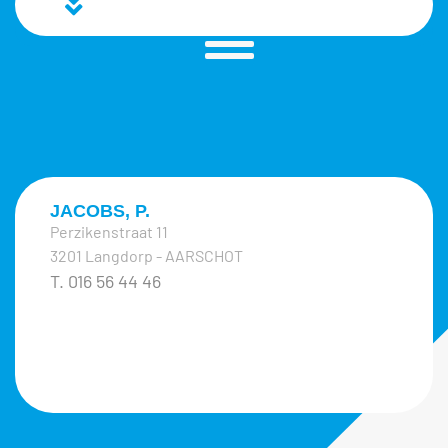
JACOBS, P.
Perzikenstraat 11
3201 Langdorp - AARSCHOT
T. 016 56 44 46