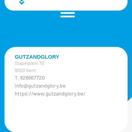
GUTZANDGLORY
Stapelplein 70
9000 Gent
T. 926667720
info@gutzandglory.be
https://www.gutzandglory.be/