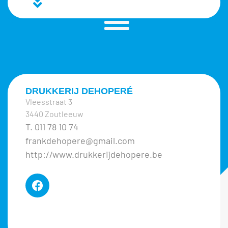
DRUKKERIJ DEHOPERÉ
Vleesstraat 3
3440 Zoutleeuw
T. 011 78 10 74
frankdehopere@gmail.com
http://www.drukkerijdehopere.be