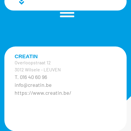
CREATIN
Overloopstraat 12
3012 Wilsele - LEUVEN
T. 016 40 60 96
info@creatin.be
https://www.creatin.be/