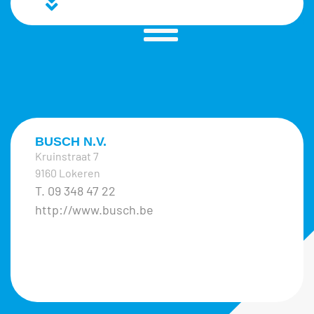
BUSCH N.V.
Kruinstraat 7
9160 Lokeren
T. 09 348 47 22
http://www.busch.be