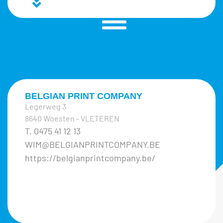
BELGIAN PRINT COMPANY
Legerweg 3
8640 Woesten - VLETEREN
T. 0475 41 12 13
WIM@BELGIANPRINTCOMPANY.BE
https://belgianprintcompany.be/