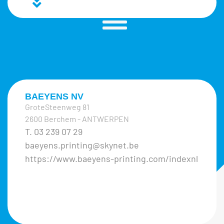
BAEYENS NV
GroteSteenweg 81
2600 Berchem - ANTWERPEN
T. 03 239 07 29
baeyens.printing@skynet.be
https://www.baeyens-printing.com/indexnl