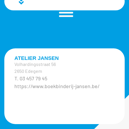
ATELIER JANSEN
Volhardingsstraat 56
2650 Edegem
T. 03 457 79 45
https://www.boekbinderij-jansen.be/