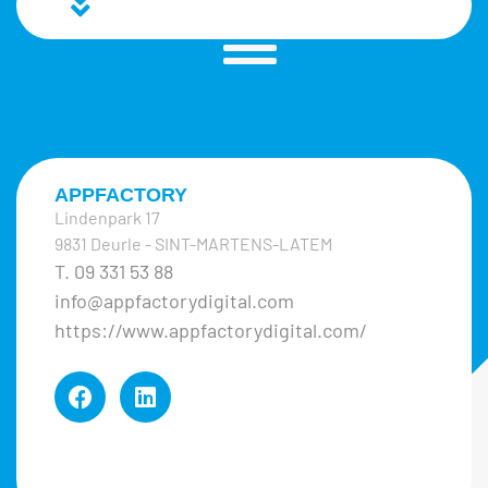
APPFACTORY
Lindenpark 17
9831 Deurle - SINT-MARTENS-LATEM
T. 09 331 53 88
info@appfactorydigital.com
https://www.appfactorydigital.com/