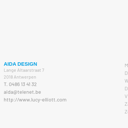
AIDA DESIGN
M
Lange Altaarstraat 7
D
2018 Antwerpen
W
T. 0486 13 41 32
D
aida@telenet.be
V
http://www.lucy-elliott.com
Z
Z