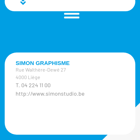
SIMON GRAPHISME
Rue Walthère-Dewé 27
4000 Liège
T. 04 224 11 00
http://www.simonstudio.be