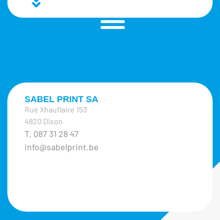
SABEL PRINT SA
Rue Xhauflaire 153
4820 Dison
T. 087 31 28 47
info@sabelprint.be