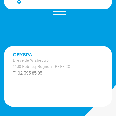
GRYSPA
Drève de Wisbecq 3
1430 Rebecq-Rognon - REBECQ
T. 02 395 85 95