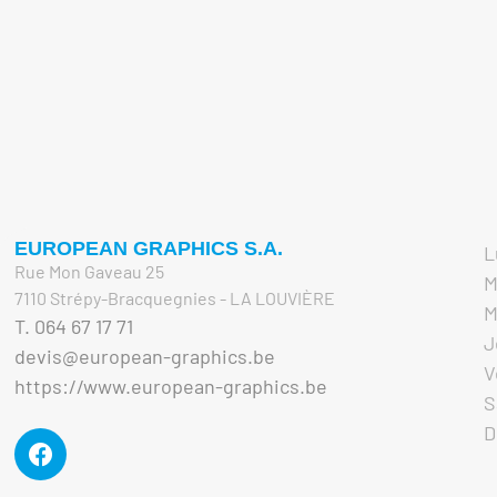
EUROPEAN GRAPHICS S.A.
L
Rue Mon Gaveau 25
M
7110 Strépy-Bracquegnies - LA LOUVIÈRE
M
T. 064 67 17 71
J
devis@european-graphics.be
V
https://www.european-graphics.be
S
D