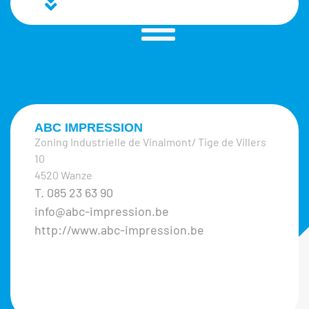
ABC IMPRESSION
Zoning Industrielle de Vinalmont/ Tige de Villers
10
4520 Wanze
T. 085 23 63 90
info@abc-impression.be
http://www.abc-impression.be